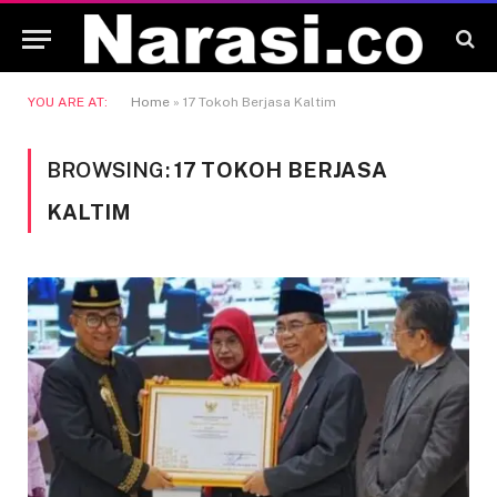
YOU ARE AT:
Home
»
17 Tokoh Berjasa Kaltim
BROWSING:
17 TOKOH BERJASA
KALTIM