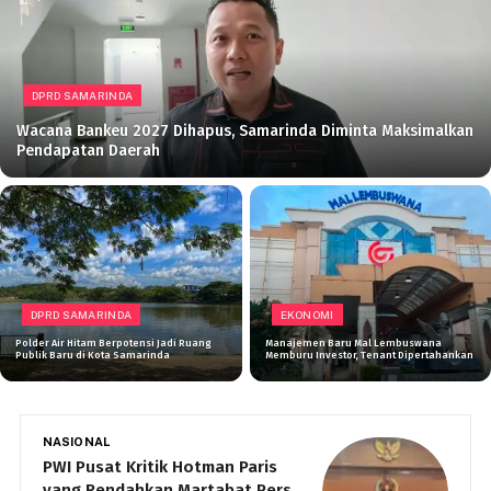
DPRD SAMARINDA
Wacana Bankeu 2027 Dihapus, Samarinda Diminta Maksimalkan
Pendapatan Daerah
DPRD SAMARINDA
EKONOMI
Polder Air Hitam Berpotensi Jadi Ruang
Manajemen Baru Mal Lembuswana
Publik Baru di Kota Samarinda
Memburu Investor, Tenant Dipertahankan
NASIONAL
N
PWI Pusat Kritik Hotman Paris
P
yang Rendahkan Martabat Pers
P