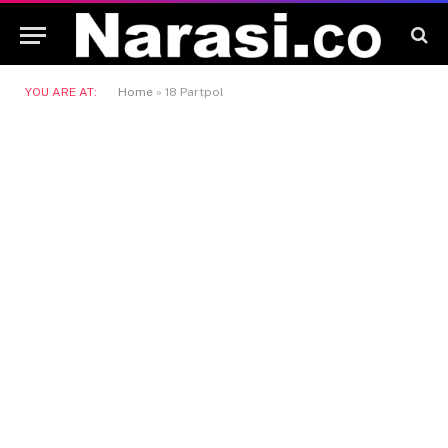
YOU ARE AT:
Home
»
18 Partpol