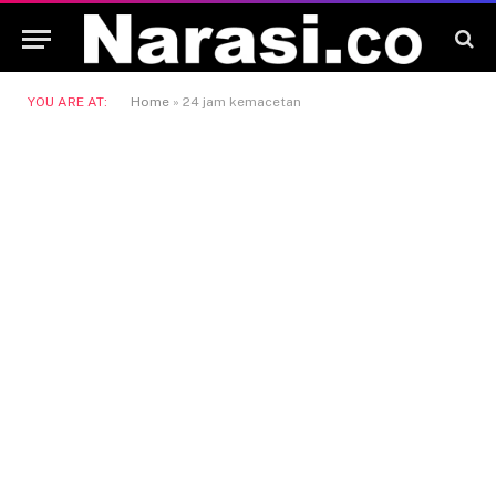
YOU ARE AT:
Home
»
24 jam kemacetan