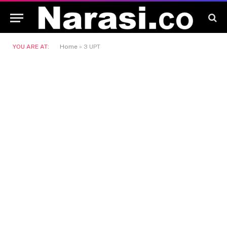
YOU ARE AT:
Home
»
3 UPT