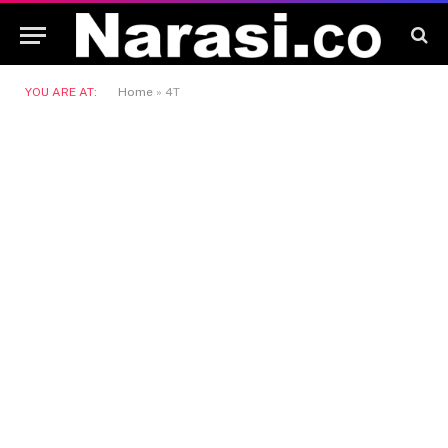
YOU ARE AT:
Home
»
4T