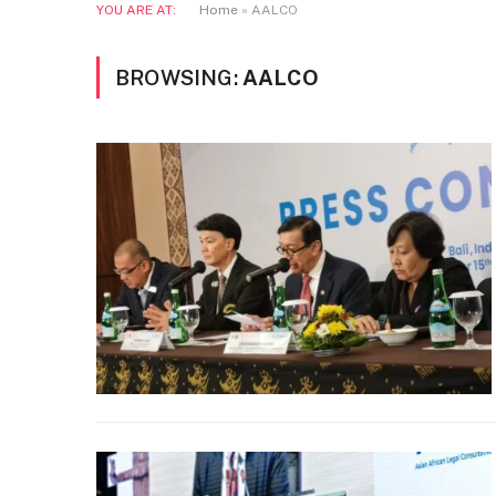
YOU ARE AT:
Home
»
AALCO
BROWSING:
AALCO