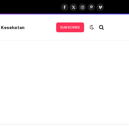
Facebook
X
Instagram
Pinterest
Vimeo
(Twitter)
Kesehatan
SUBSCRIBE