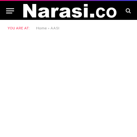
YOU ARE AT:
Home
»
AASI