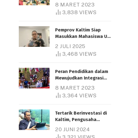
Nasional
8 MARET 2023
3,838
VIEWS
Pemprov Kaltim Siap
Masukkan Mahasiswa UT
Samarinda dalam Skema
2 JULI 2025
Bantuan Pendidikan
3,468
VIEWS
Gratispol
Peran Pendidikan dalam
Mewujudkan Integrasi
Nasional
8 MARET 2023
3,364
VIEWS
Tertarik Berinvestasi di
Kaltim, Pengusaha
Tiongkok Butuh Lahan
20 JUNI 2024
1.000 Hektare
3,321
VIEWS