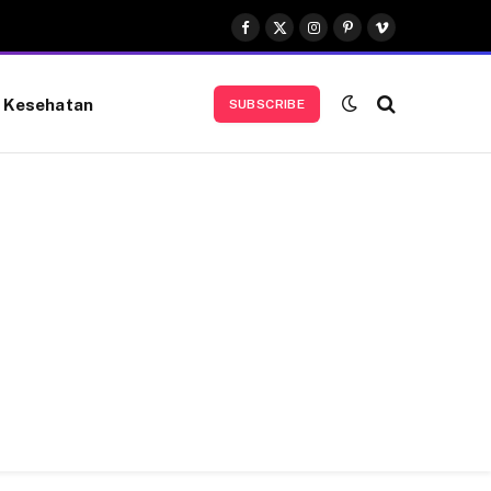
Facebook
X
Instagram
Pinterest
Vimeo
(Twitter)
Kesehatan
SUBSCRIBE