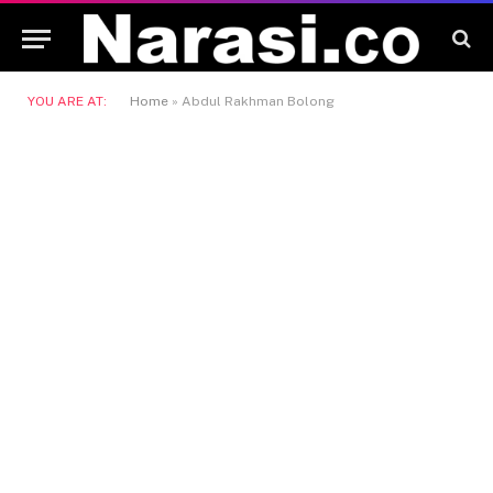
YOU ARE AT:
Home
»
Abdul Rakhman Bolong