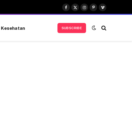
Facebook
X
Instagram
Pinterest
Vimeo
(Twitter)
Kesehatan
SUBSCRIBE