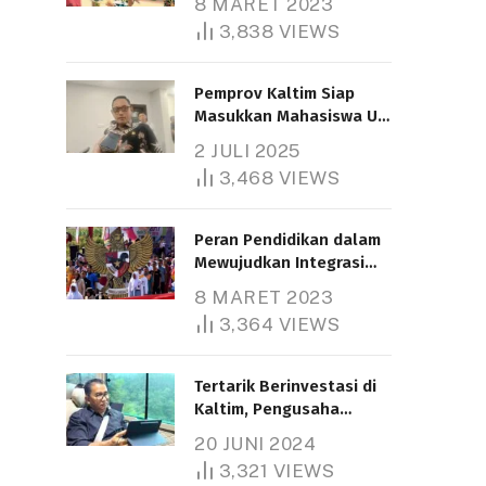
8 MARET 2023
3,838
VIEWS
Pemprov Kaltim Siap
Masukkan Mahasiswa UT
Samarinda dalam Skema
2 JULI 2025
Bantuan Pendidikan
3,468
VIEWS
Gratispol
Peran Pendidikan dalam
Mewujudkan Integrasi
Nasional
8 MARET 2023
3,364
VIEWS
Tertarik Berinvestasi di
Kaltim, Pengusaha
Tiongkok Butuh Lahan
20 JUNI 2024
1.000 Hektare
3,321
VIEWS