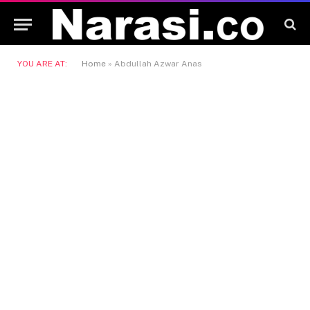
YOU ARE AT:
Home
»
Abdullah Azwar Anas