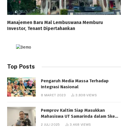
Manajemen Baru Mal Lembuswana Memburu
Investor, Tenant Dipertahankan
Top Posts
Pengaruh Media Massa Terhadap
Integrasi Nasional
8 MARET 2023
3,838
VIEWS
Pemprov Kaltim Siap Masukkan
Mahasiswa UT Samarinda dalam Skema
Bantuan Pendidikan Gratispol
2 JULI 2025
3,468
VIEWS