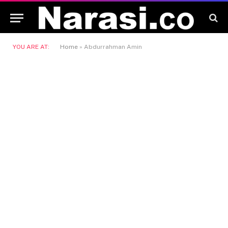
YOU ARE AT:
Home
»
Abdurrahman Amin