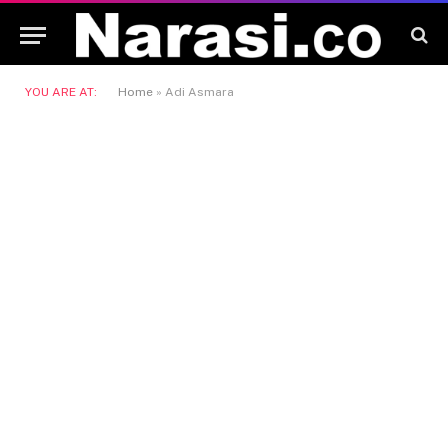
YOU ARE AT:
Home
»
Adi Asmara