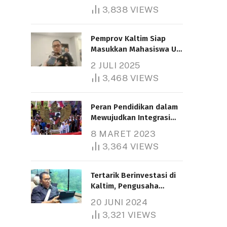
3,838
VIEWS
Pemprov Kaltim Siap
Masukkan Mahasiswa UT
Samarinda dalam Skema
2 JULI 2025
Bantuan Pendidikan
3,468
VIEWS
Gratispol
Peran Pendidikan dalam
Mewujudkan Integrasi
Nasional
8 MARET 2023
3,364
VIEWS
Tertarik Berinvestasi di
Kaltim, Pengusaha
Tiongkok Butuh Lahan
20 JUNI 2024
1.000 Hektare
3,321
VIEWS