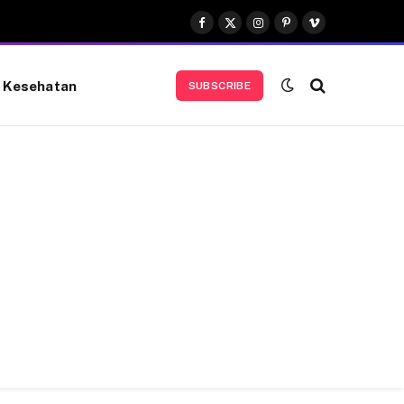
Facebook
X
Instagram
Pinterest
Vimeo
(Twitter)
Kesehatan
SUBSCRIBE