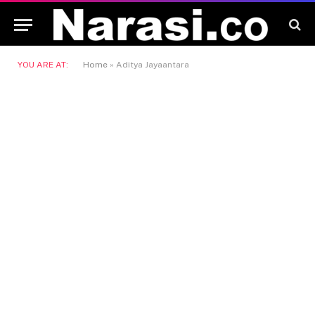
YOU ARE AT:
Home
»
Aditya Jayaantara