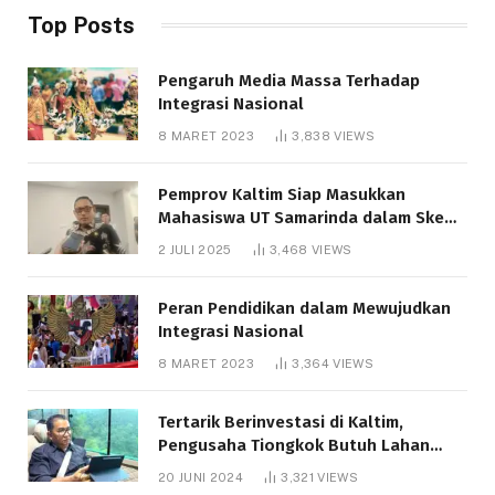
Top Posts
Pengaruh Media Massa Terhadap
Integrasi Nasional
8 MARET 2023
3,838
VIEWS
Pemprov Kaltim Siap Masukkan
Mahasiswa UT Samarinda dalam Skema
Bantuan Pendidikan Gratispol
2 JULI 2025
3,468
VIEWS
Peran Pendidikan dalam Mewujudkan
Integrasi Nasional
8 MARET 2023
3,364
VIEWS
Tertarik Berinvestasi di Kaltim,
Pengusaha Tiongkok Butuh Lahan
1.000 Hektare
20 JUNI 2024
3,321
VIEWS