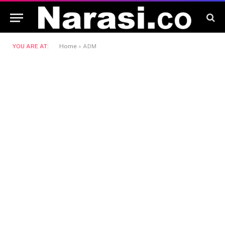
YOU ARE AT:
Home
»
ADM