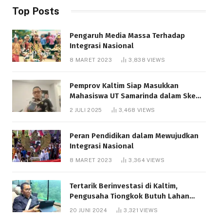
Top Posts
Pengaruh Media Massa Terhadap
Integrasi Nasional
8 MARET 2023
3,838
VIEWS
Pemprov Kaltim Siap Masukkan
Mahasiswa UT Samarinda dalam Skema
Bantuan Pendidikan Gratispol
2 JULI 2025
3,468
VIEWS
Peran Pendidikan dalam Mewujudkan
Integrasi Nasional
8 MARET 2023
3,364
VIEWS
Tertarik Berinvestasi di Kaltim,
Pengusaha Tiongkok Butuh Lahan
1.000 Hektare
20 JUNI 2024
3,321
VIEWS