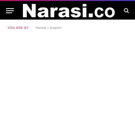
YOU ARE AT:
Home
»
Adpim