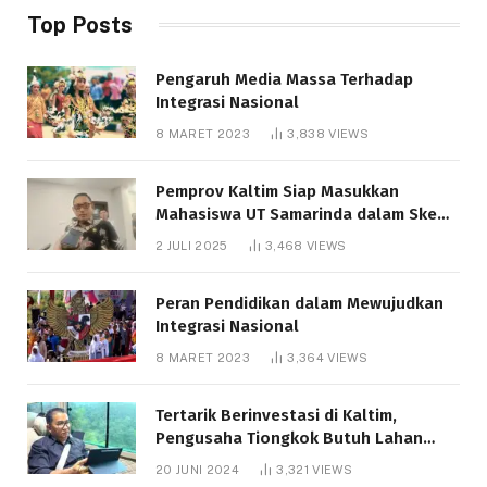
Top Posts
Pengaruh Media Massa Terhadap
Integrasi Nasional
8 MARET 2023
3,838
VIEWS
Pemprov Kaltim Siap Masukkan
Mahasiswa UT Samarinda dalam Skema
Bantuan Pendidikan Gratispol
2 JULI 2025
3,468
VIEWS
Peran Pendidikan dalam Mewujudkan
Integrasi Nasional
8 MARET 2023
3,364
VIEWS
Tertarik Berinvestasi di Kaltim,
Pengusaha Tiongkok Butuh Lahan
1.000 Hektare
20 JUNI 2024
3,321
VIEWS