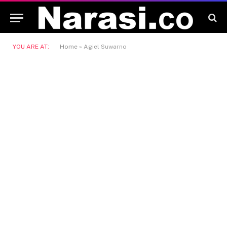
YOU ARE AT:
Home
»
Agiel Suwarno