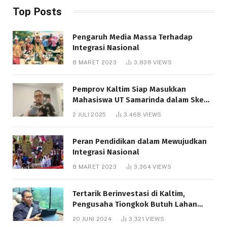
Top Posts
Pengaruh Media Massa Terhadap
Integrasi Nasional
8 MARET 2023
3,838
VIEWS
Pemprov Kaltim Siap Masukkan
Mahasiswa UT Samarinda dalam Skema
Bantuan Pendidikan Gratispol
2 JULI 2025
3,468
VIEWS
Peran Pendidikan dalam Mewujudkan
Integrasi Nasional
8 MARET 2023
3,364
VIEWS
Tertarik Berinvestasi di Kaltim,
Pengusaha Tiongkok Butuh Lahan
1.000 Hektare
20 JUNI 2024
3,321
VIEWS