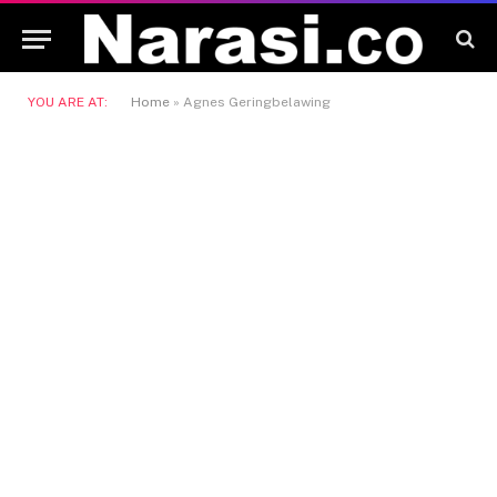
YOU ARE AT:
Home
»
Agnes Geringbelawing