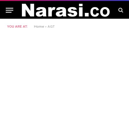
YOU ARE AT:
Home
»
AGT