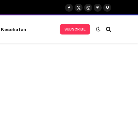
Facebook
X
Instagram
Pinterest
Vimeo
(Twitter)
Kesehatan
SUBSCRIBE