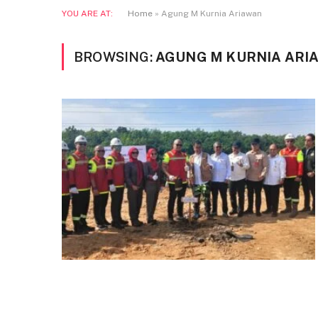
YOU ARE AT:
Home
»
Agung M Kurnia Ariawan
BROWSING:
AGUNG M KURNIA ARI