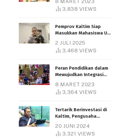
8 MARET 2023
3,838
VIEWS
Pemprov Kaltim Siap
Masukkan Mahasiswa UT
Samarinda dalam Skema
2 JULI 2025
Bantuan Pendidikan
3,468
VIEWS
Gratispol
Peran Pendidikan dalam
Mewujudkan Integrasi
Nasional
8 MARET 2023
3,364
VIEWS
Tertarik Berinvestasi di
Kaltim, Pengusaha
Tiongkok Butuh Lahan
20 JUNI 2024
1.000 Hektare
3,321
VIEWS