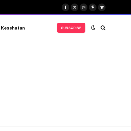
Facebook
X
Instagram
Pinterest
Vimeo
(Twitter)
Kesehatan
SUBSCRIBE