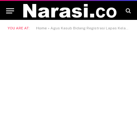
YOU ARE AT:
Home
»
Agus Kasub Bidang Registrasi Lapas Kelas IIA Samarinda