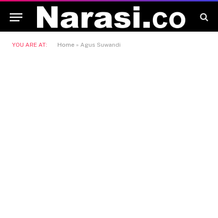
YOU ARE AT:
Home
»
Agus Suwandi