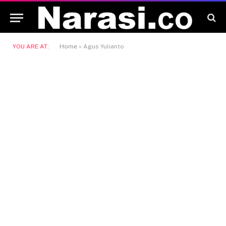
YOU ARE AT:
Home
»
Agus Yulianto