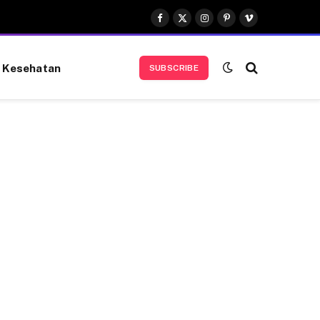
Facebook
X
Instagram
Pinterest
Vimeo
(Twitter)
Kesehatan
SUBSCRIBE