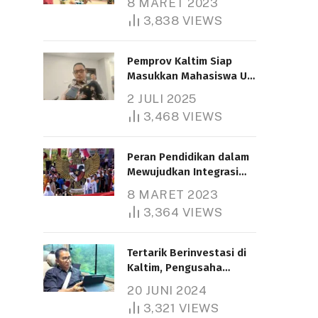
8 MARET 2023
3,838
VIEWS
Pemprov Kaltim Siap
Masukkan Mahasiswa UT
Samarinda dalam Skema
2 JULI 2025
Bantuan Pendidikan
3,468
VIEWS
Gratispol
Peran Pendidikan dalam
Mewujudkan Integrasi
Nasional
8 MARET 2023
3,364
VIEWS
Tertarik Berinvestasi di
Kaltim, Pengusaha
Tiongkok Butuh Lahan
20 JUNI 2024
1.000 Hektare
3,321
VIEWS