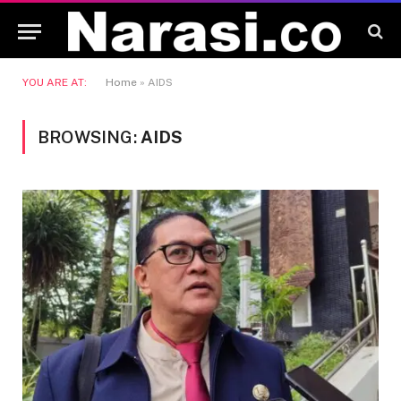
YOU ARE AT:
Home
»
AIDS
BROWSING:
AIDS