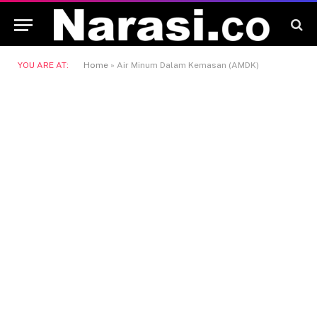
YOU ARE AT:
Home
»
Air Minum Dalam Kemasan (AMDK)