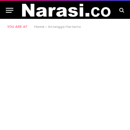
YOU ARE AT:
Home
»
Airlangga Hartanto