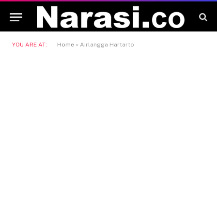
YOU ARE AT:
Home
»
Airlangga Hartarto