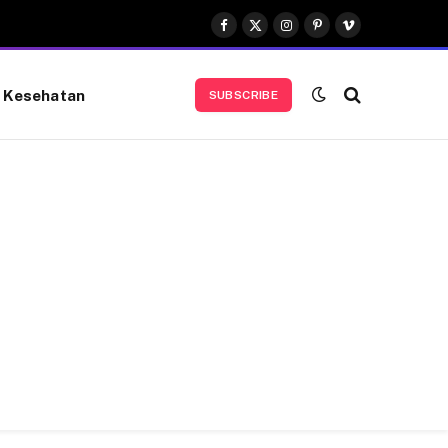
Facebook
X
Instagram
Pinterest
Vimeo
(Twitter)
Kesehatan
SUBSCRIBE