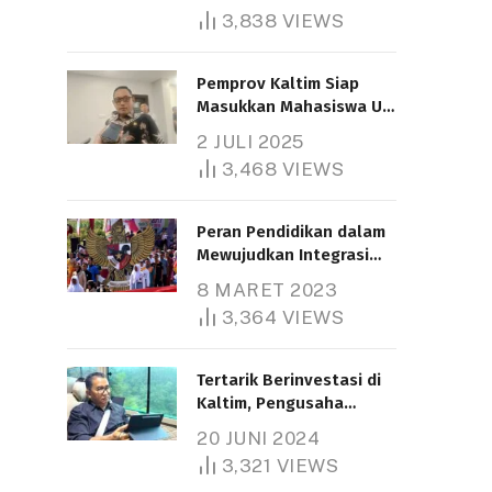
3,838
VIEWS
Pemprov Kaltim Siap
Masukkan Mahasiswa UT
Samarinda dalam Skema
2 JULI 2025
Bantuan Pendidikan
3,468
VIEWS
Gratispol
Peran Pendidikan dalam
Mewujudkan Integrasi
Nasional
8 MARET 2023
3,364
VIEWS
Tertarik Berinvestasi di
Kaltim, Pengusaha
Tiongkok Butuh Lahan
20 JUNI 2024
1.000 Hektare
3,321
VIEWS