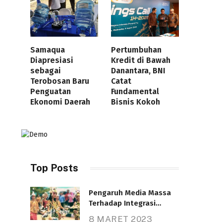
Samaqua
Pertumbuhan
Diapresiasi
Kredit di Bawah
sebagai
Danantara, BNI
Terobosan Baru
Catat
Penguatan
Fundamental
Ekonomi Daerah
Bisnis Kokoh
Top Posts
Pengaruh Media Massa
Terhadap Integrasi
Nasional
8 MARET 2023