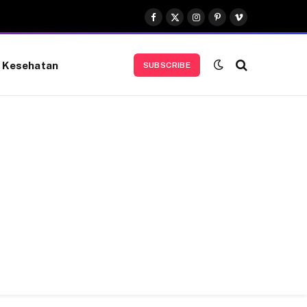
Facebook
X
Instagram
Pinterest
Vimeo
(Twitter)
Kesehatan
SUBSCRIBE