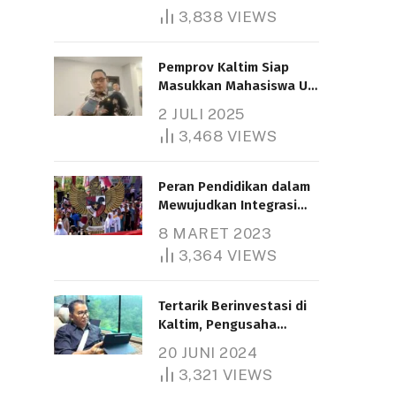
3,838
VIEWS
Pemprov Kaltim Siap
Masukkan Mahasiswa UT
Samarinda dalam Skema
2 JULI 2025
Bantuan Pendidikan
3,468
VIEWS
Gratispol
Peran Pendidikan dalam
Mewujudkan Integrasi
Nasional
8 MARET 2023
3,364
VIEWS
Tertarik Berinvestasi di
Kaltim, Pengusaha
Tiongkok Butuh Lahan
20 JUNI 2024
1.000 Hektare
3,321
VIEWS