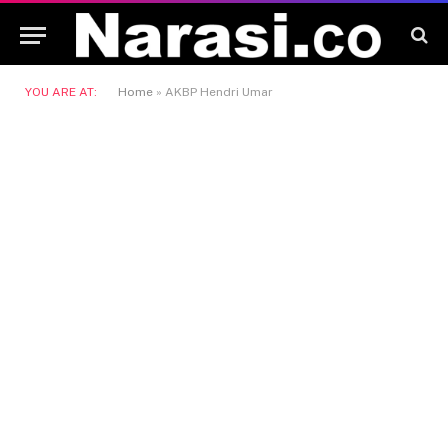
YOU ARE AT:
Home
»
AKBP Hendri Umar