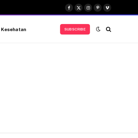
Facebook
X
Instagram
Pinterest
Vimeo
(Twitter)
Kesehatan
SUBSCRIBE