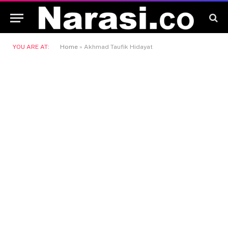
YOU ARE AT:
Home
»
Akhmad Taufik Hidayat