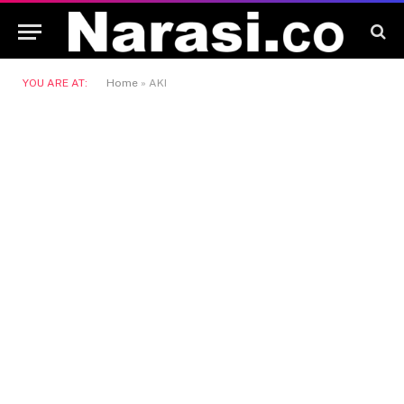
YOU ARE AT:
Home
»
AKI