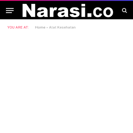
YOU ARE AT:
Home
»
Alat Kesehatan