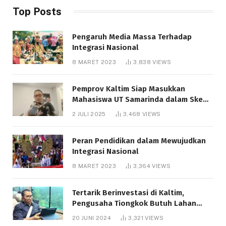
Top Posts
Pengaruh Media Massa Terhadap
Integrasi Nasional
8 MARET 2023
3,838
VIEWS
Pemprov Kaltim Siap Masukkan
Mahasiswa UT Samarinda dalam Skema
Bantuan Pendidikan Gratispol
2 JULI 2025
3,468
VIEWS
Peran Pendidikan dalam Mewujudkan
Integrasi Nasional
8 MARET 2023
3,364
VIEWS
Tertarik Berinvestasi di Kaltim,
Pengusaha Tiongkok Butuh Lahan
1.000 Hektare
20 JUNI 2024
3,321
VIEWS