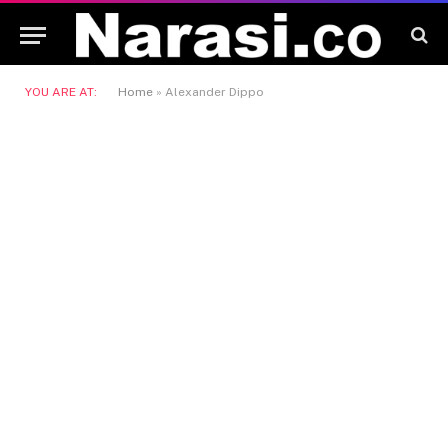
YOU ARE AT:
Home
»
Alexander Dippo