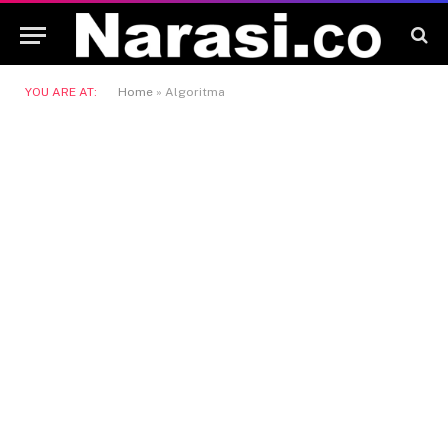
YOU ARE AT:
Home
»
Algoritma