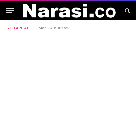
YOU ARE AT:
Home
»
Alif Turiadi