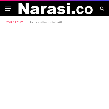
YOU ARE AT:
Home
»
Alimuddin Latif