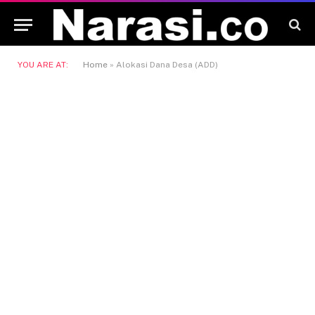
YOU ARE AT:
Home
»
Alokasi Dana Desa (ADD)