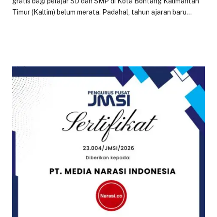
gratis bagi pelajar SD dan SMP di Kota Bontang Kalimantan
Timur (Kaltim) belum merata. Padahal, tahun ajaran baru…