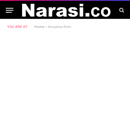
YOU ARE AT:
Home
»
Aloysius Roni