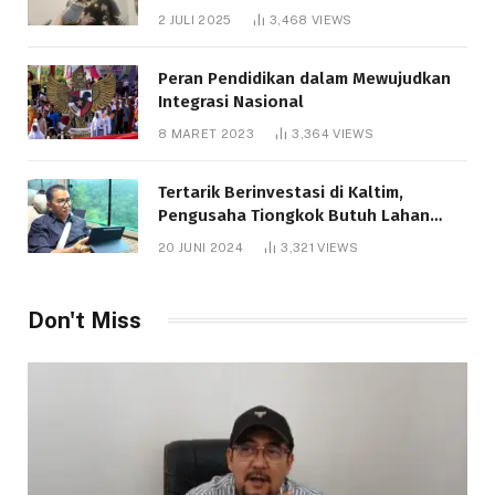
Bantuan Pendidikan Gratispol
2 JULI 2025
3,468
VIEWS
Peran Pendidikan dalam Mewujudkan
Integrasi Nasional
8 MARET 2023
3,364
VIEWS
Tertarik Berinvestasi di Kaltim,
Pengusaha Tiongkok Butuh Lahan
1.000 Hektare
20 JUNI 2024
3,321
VIEWS
Don't Miss