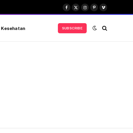
Facebook
X
Instagram
Pinterest
Vimeo
(Twitter)
Kesehatan
SUBSCRIBE