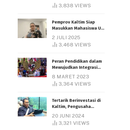
3,838
VIEWS
Pemprov Kaltim Siap
Masukkan Mahasiswa UT
Samarinda dalam Skema
2 JULI 2025
Bantuan Pendidikan
3,468
VIEWS
Gratispol
Peran Pendidikan dalam
Mewujudkan Integrasi
Nasional
8 MARET 2023
3,364
VIEWS
Tertarik Berinvestasi di
Kaltim, Pengusaha
Tiongkok Butuh Lahan
20 JUNI 2024
1.000 Hektare
3,321
VIEWS