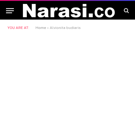
YOU ARE AT:
Home
»
Alvionita budiaris