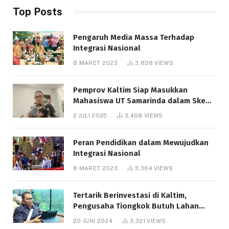
Top Posts
Pengaruh Media Massa Terhadap
Integrasi Nasional
8 MARET 2023
3,838
VIEWS
Pemprov Kaltim Siap Masukkan
Mahasiswa UT Samarinda dalam Skema
Bantuan Pendidikan Gratispol
2 JULI 2025
3,468
VIEWS
Peran Pendidikan dalam Mewujudkan
Integrasi Nasional
8 MARET 2023
3,364
VIEWS
Tertarik Berinvestasi di Kaltim,
Pengusaha Tiongkok Butuh Lahan
1.000 Hektare
20 JUNI 2024
3,321
VIEWS