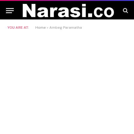
YOU ARE AT:
Home
»
Ambeg Paramatha