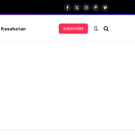
Facebook
X
Instagram
Pinterest
Vimeo
(Twitter)
Kesehatan
SUBSCRIBE