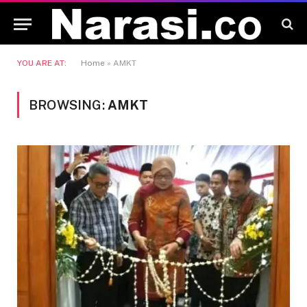
YOU ARE AT:
Home
»
AMKT
BROWSING:
AMKT