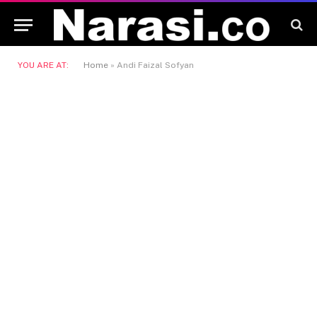
YOU ARE AT:
Home
»
Andi Faizal Sofyan